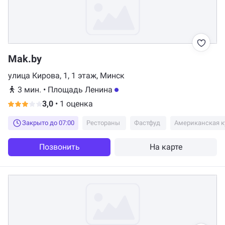
Mak.by
улица Кирова, 1, ​1 этаж, Минск
3 мин.
•
Площадь Ленина
3,0
•
1 оценка
Закрыто до 07:00
Рестораны
Фастфуд
Американская к
Позвонить
На карте