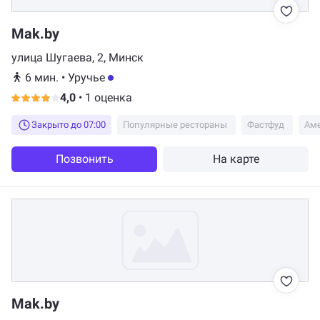
Mak.by
улица Шугаева, 2, Минск
6 мин.
•
Уручье
4,0
•
1 оценка
Закрыто до 07:00
Популярные рестораны
Фастфуд
Аме
Позвонить
На карте
Mak.by