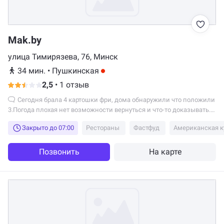
Mak.by
улица Тимирязева, 76, Минск
34 мин.
•
Пушкинская
2,5
•
1 отзыв
Сегодня брала 4 картошки фри, дома обнаружили что положили
3.Погода плохая нет возможности вернуться и что-то доказывать.
Соус неоднократно не ложили.
Закрыто до 07:00
Рестораны
Фастфуд
Американская к
Позвонить
На карте