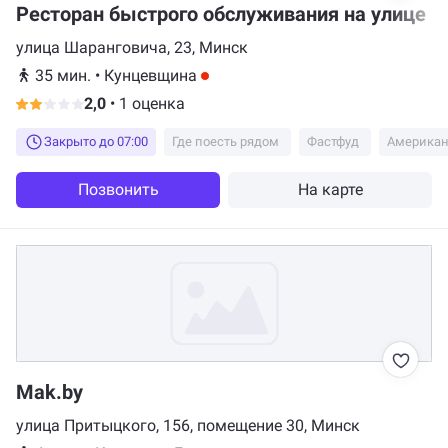
Ресторан быстрого обслуживания на улице Ш
улица Шаранговича, 23, Минск
35 мин.
•
Кунцевщина
2,0
•
1 оценка
Закрыто до 07:00
Где поесть рядом
Фастфуд
Американ
Позвонить
На карте
Mak.by
улица Притыцкого, 156, помещение 30, Минск