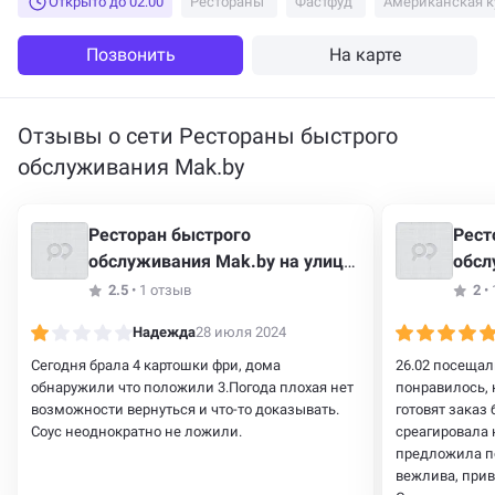
Открыто до 02:00
Рестораны
Фастфуд
Американская к
Позвонить
На карте
Отзывы о сети Рестораны быстрого
обслуживания Mak.by
Ресторан быстрого
Рест
обслуживания Mak.by на улице
обсл
Тимирязева, 76
прос
2.5
•
1 отзыв
2
•
Надежда
28 июля 2024
Сегодня брала 4 картошки фри, дома
26.02 посещали
обнаружили что положили 3.Погода плохая нет
понравилось, 
возможности вернуться и что-то доказывать.
готовят заказ
Соус неоднократно не ложили.
среагировала 
предложила п
вежлива, прив