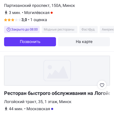
Партизанский проспект, 150А, Минск
3 мин.
•
Могилёвская
3,0
•
1 оценка
Закрыто до 08:00
Модные рестораны
Фастфуд
Америк
Позвонить
На карте
Ресторан быстрого обслуживания на Логойск
Логойский тракт, 35, 1 этаж, Минск
44 мин.
•
Московская