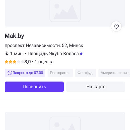
Mak.by
проспект Независимости, 52, Минск
1 мин.
•
Площадь Якуба Коласа
3,0
•
1 оценка
Закрыто до 07:00
Рестораны
Фастфуд
Американская к
Позвонить
На карте