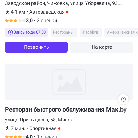
Заводской район, Чижовка, улица Уборевича, 93,
Минск
4.1 км
•
Автозаводская
3,0
•
2 оценки
Закрыто до 07:30
Рестораны
Фастфуд
Американская к
Позвонить
На карте
Ресторан быстрого обслуживания Мак.by
улица Притыцкого, 58, Минск
7 мин.
•
Спортивная
4,0
•
1 оценка