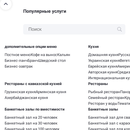
приготовленные по оригинальным рецептам. Если
вы решите посетить заведения сети с близкими или
Популярные услуги
друзьями, администратор подскажет, на каких
условиях можно забронировать столик.
Номер для связи: +375 (447) 71-08-98. Страница сети
в интернете: mak.by.
дополнительные опции меню
Кухня
Постное меню
Кофе на вынос
Кальян
Домашняя кухня
Русска
Бизнес-ланч
Бранч
Шведский стол
Украинская кухня
Вегет
Бизнес-завтрак
Еврейская кухня
Америк
Авторская кухня
Средиз
Интернациональная ку
Рестораны с кавказской кухней
Рестораны
Грузинская кухня
Армянская кухня
Рыбный ресторан
Пано
Азербайджанская кухня
Семейный ресторан
Кр
Ресторан у воды
Темати
Банкетные залы по вместимости
Банкетные залы
Банкетный зал на 20 человек
Банкетный зал для св
Банкетный зал на 30 человек
Банкетный зал с карао
Банкетный зал на 100 человек
Банкетный зал для ко