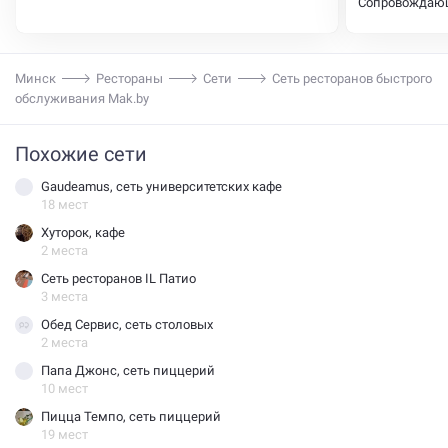
Сопровождаю
комплимент от
Дети и взросл
Минск
Рестораны
Сети
Сеть ресторанов быстрого
обслуживания Mak.by
Похожие сети
Gaudeamus, сеть университетских кафе
18 мест
Хуторок, кафе
2 места
Сеть ресторанов IL Патио
3 места
Обед Сервис, сеть столовых
2 места
Папа Джонс, сеть пиццерий
10 мест
Пицца Темпо, сеть пиццерий
19 мест