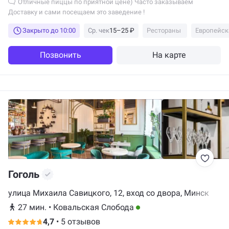
Отличные пиццы по приятной цене) Часто заказываем
Доставку и сами посещаем это заведение !
Закрыто до 10:00
Ср. чек
15–25 ₽
Рестораны
Европейск
Позвонить
На карте
Гоголь
улица Михаила Савицкого, 12, вход со двора, Минск
27 мин.
•
Ковальская Слобода
4,7
•
5 отзывов