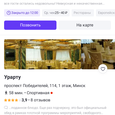
все гости остались недовольны! Невкусная и некачественная...
Закрыто до 12:00
Ср. чек
25–40 ₽
Рестораны
Европейск
Позвонить
На карте
Урарту
проспект Победителей, 114, 1 этаж, Минск
58 мин.
•
Спортивная
3,9
•
8 отзывов
...поданное блюдо. Еще раз подчеркну, это был официальный
обед в рамках плотной программы мероприятий, свободного