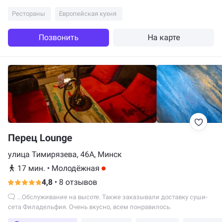
времени было ровно 1 час. Сначала гости попытались...
Рестораны
Европейская кухня
Позвонить
На карте
Перец Lounge
улица Тимирязева, 46А, Минск
17 мин.
•
Молодёжная
4,8
•
8 отзывов
...Обслуживание на высоте. Также заказывали доставку суши-
сета Филадельфия. Очень вкусно, всем понравилось.