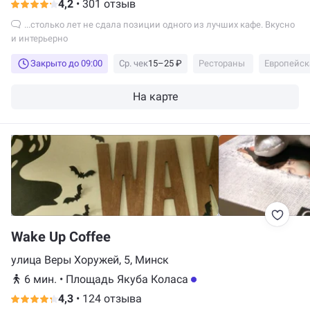
4,2
•
301 отзыв
...столько лет не сдала позиции одного из лучших кафе. Вкусно
и интерьерно
Закрыто до 09:00
Ср. чек
15–25 ₽
Рестораны
Европейск
На карте
Wake Up Coffee
улица Веры Хоружей, 5, Минск
6 мин.
•
Площадь Якуба Коласа
4,3
•
124 отзыва