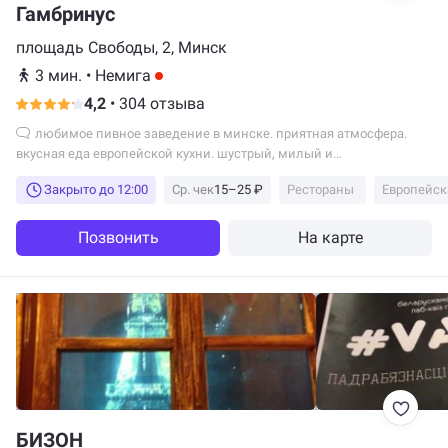
Гамбринус
площадь Свободы, 2, Минск
3 мин.
•
Немига
4,2
•
304 отзыва
любимое пивное заведение в минске. приятная атмосфера.
вкусная еда европейской кухни. шустрый, милый и
выдрессированный...
Закрыто до 12:00
Ср. чек
15–25 ₽
Рестораны
Европейск
Позвонить
На карте
БИЗОН