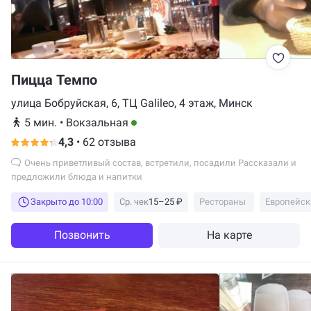
Пицца Темпо
улица Бобруйская, 6, ТЦ Galileo, 4 этаж, Минск
5 мин.
•
Вокзальная
4,3
•
62 отзыва
Очень приветливый состав, встретили, посадили Рассказали и
предложили блюда и напитки
Закрыто до 10:00
Ср. чек
15–25 ₽
Рестораны
Европейск
Позвонить
На карте