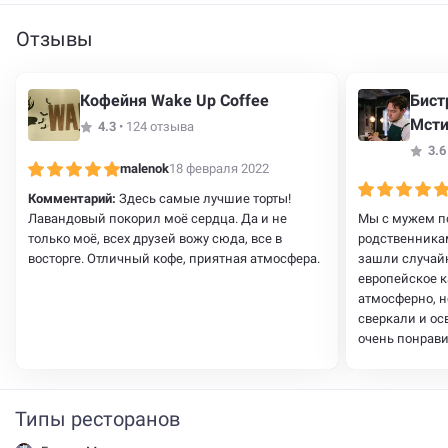
Отзывы
Кофейня Wake Up Coffee
Бист
Мсти
4.3
•
124 отзыва
3.6
malenok
18 февраля 2022
Комментарий:
Здесь самые лучшие торты!
Лавандовый покорил моё сердца. Да и не
Мы с мужем по
только моё, всех друзей вожу сюда, все в
родственникам
восторге. Отличный кофе, приятная атмосфера.
зашли случайн
европейское к
атмосферно, н
сверкали и ос
очень понрав
приняли заказ
кто будет в Ми
завидение.
Типы ресторанов