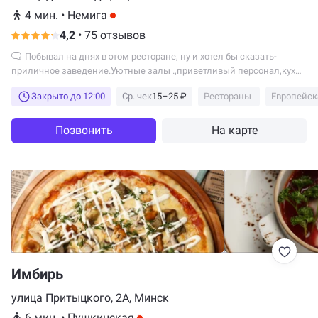
4 мин.
•
Немига
4,2
•
75 отзывов
Побывал на днях в этом ресторане, ну и хотел бы сказать-
приличное заведение.Уютные залы .,приветливый персонал,кухня
тоже...
Закрыто до 12:00
Ср. чек
15–25 ₽
Рестораны
Европейск
Позвонить
На карте
Имбирь
улица Притыцкого, 2А, Минск
6 мин.
•
Пушкинская