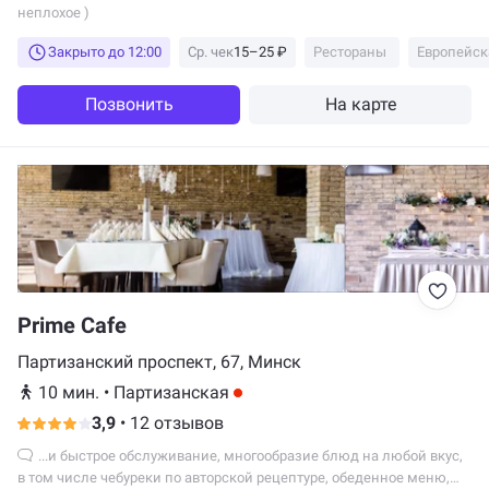
неплохое )
Закрыто до 12:00
Ср. чек
15–25 ₽
Рестораны
Европейск
Позвонить
На карте
Prime Cafe
Партизанский проспект, 67, Минск
10 мин.
•
Партизанская
3,9
•
12 отзывов
...и быстрое обслуживание, многообразие блюд на любой вкус,
в том числе чебуреки по авторской рецептуре, обеденное меню,