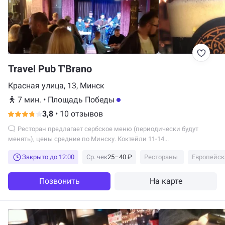
Travel Pub T'Brano
Красная улица, 13, Минск
7 мин.
•
Площадь Победы
3,8
•
10 отзывов
Ресторан предлагает сербское меню (периодически будут
менять), цены средние по Минску. Коктейли 11-14...
Закрыто до 12:00
Ср. чек
25–40 ₽
Рестораны
Европейск
Позвонить
На карте