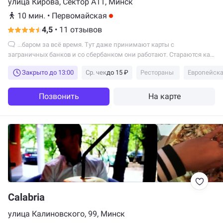
улица Кирова, Сектор А11, Минск
10 мин.
•
Первомайская
4,5
•
11 отзывов
...баром за всё время. Тут даже принимают карты с
заграничных банков и со сбербанком они работают. Стараются как
пчелки. Нам всё сильно понравилось, удачи...
Закрыто до 13:00
Ср. чек
до 15 ₽
Рестораны
Европейска
Позвонить
На карте
Calabria
улица Калиновского, 99, Минск