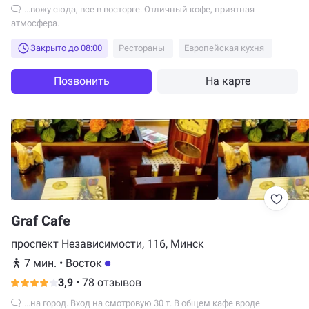
...вожу сюда, все в восторге. Отличный кофе, приятная
атмосфера.
Закрыто до 08:00
Рестораны
Европейская кухня
Позвонить
На карте
Graf Cafe
проспект Независимости, 116, Минск
7 мин.
•
Восток
3,9
•
78 отзывов
...на город. Вход на смотровую 30 т. В общем кафе вроде