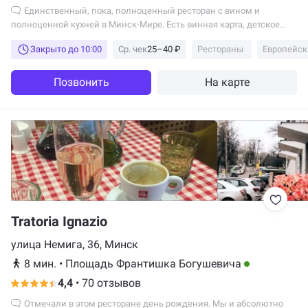
Единственный, пока, полноценный ресторан с вином и
полноценной кухней в Минск-Мире. Есть винная карта, детское
меню. Цены адекватные...
Закрыто до 10:00
Ср. чек
25–40 ₽
Рестораны
Европейск
Позвонить
На карте
Tratoria Ignazio
улица Немига, 36, Минск
8 мин.
•
Площадь Франтишка Богушевича
4,4
•
70 отзывов
Отмечали в этом ресторане день рождения. Мы и абсолютно