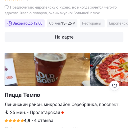
Предпочитаю европейскую кухню, но иногда хочется чего-то
эдакого. Хвалю поваров, очень вкусно! Большой плюс...
Закрыто до 12:00
Ср. чек
15–25 ₽
Рестораны
Европейск
На карте
Пицца Темпо
Ленинский район, микрорайон Серебрянка, проспект
Рокоссовского, 2, 2 этаж, Минск
25 мин.
•
Пролетарская
4,9
•
4 отзыва