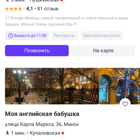
4,1
•
81 отзыв
В кафе Имбирь самый приветливый и ответственный в мире
бармен Жанна! Очень хороший бар !!!
Закрыто до 11:00
Рестораны
Европейская кухня
Позвонить
На карте
Моя английская бабушка
улица Карла Маркса, 36, Минск
1 мин.
•
Купаловская