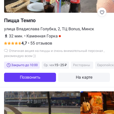
Пицца Темпо
улица Владислава Голубка, 2, ТЦ Bonus, Минск
32 мин.
•
Каменная Горка
4,7
•
55 отзывов
Отличная акция на пиццы и очкнь внимательный персонал ,
рекомендую всем ))
Закрыто до 10:00
Ср. чек
15–25 ₽
Рестораны
Европейск
Позвонить
На карте