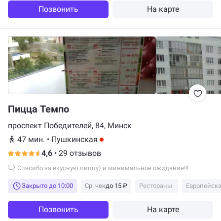
Позвонить
На карте
Пицца Темпо
проспект Победителей, 84, Минск
47 мин.
•
Пушкинская
4,6
•
29 отзывов
Спасибо за вкусную пиццу) и минимальное ожидание!!!
Закрыто до 10:00
Ср. чек
до 15 ₽
Рестораны
Европейска
Позвонить
На карте