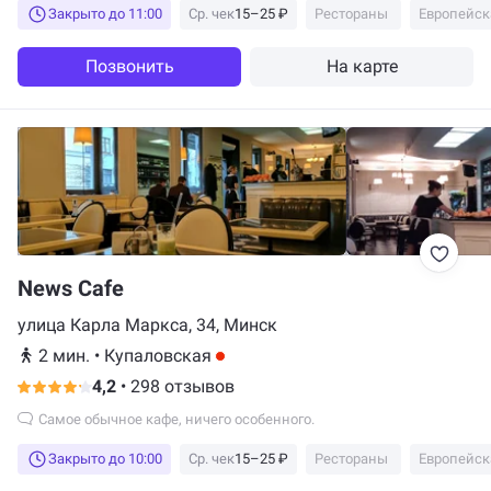
Закрыто до 11:00
Ср. чек
15–25 ₽
Рестораны
Европейск
Позвонить
На карте
News Cafe
улица Карла Маркса, 34, Минск
2 мин.
•
Купаловская
4,2
•
298 отзывов
Самое обычное кафе, ничего особенного.
Закрыто до 10:00
Ср. чек
15–25 ₽
Рестораны
Европейск