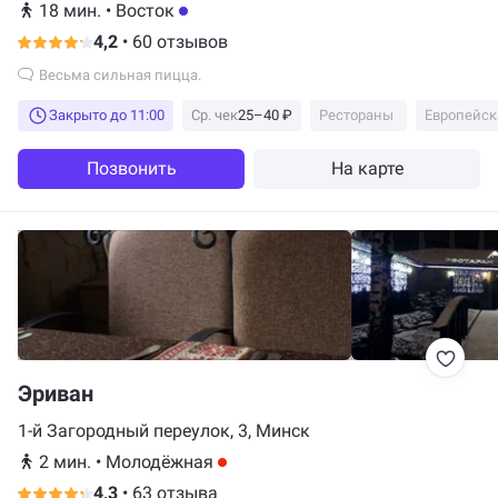
18 мин.
•
Восток
4,2
•
60 отзывов
Весьма сильная пицца.
Закрыто до 11:00
Ср. чек
25–40 ₽
Рестораны
Европейск
Позвонить
На карте
Эриван
1-й Загородный переулок, 3, Минск
2 мин.
•
Молодёжная
4,3
•
63 отзыва