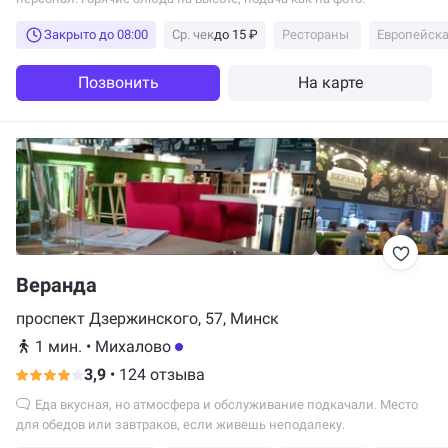
Закрыто до 08:00
Ср. чек
до 15 ₽
Рестораны
Европейска
Позвонить
На карте
Веранда
проспект Дзержинского, 57, Минск
1 мин.
•
Михалово
3,9
•
124 отзыва
Еда вкусная, но атмосфера и обслуживание подкачали. Место
для обедов или завтраков, если живешь неподалеку.