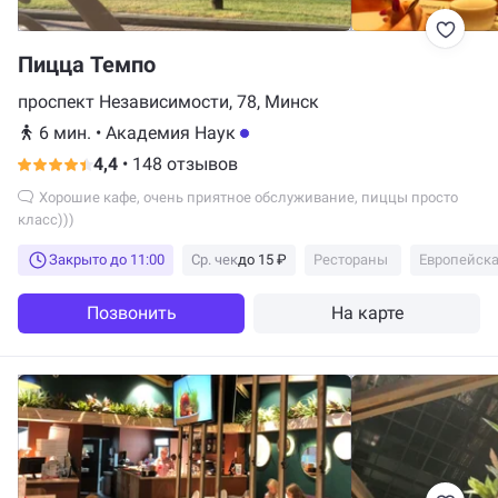
Пицца Темпо
проспект Независимости, 78, Минск
6 мин.
•
Академия Наук
4,4
•
148 отзывов
Хорошие кафе, очень приятное обслуживание, пиццы просто
класс)))
Закрыто до 11:00
Ср. чек
до 15 ₽
Рестораны
Европейска
Позвонить
На карте