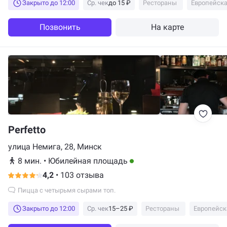
Закрыто до 12:00
Ср. чек
до 15 ₽
Рестораны
Европейска
Позвонить
На карте
Perfetto
улица Немига, 28, Минск
8 мин.
•
Юбилейная площадь
4,2
•
103 отзыва
Пицца с четырьмя сырами топ.
Закрыто до 12:00
Ср. чек
15–25 ₽
Рестораны
Европейск