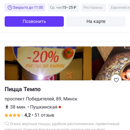
еда на вынос, проведение...
Закрыто до 11:00
Ср. чек
15–25 ₽
Рестораны
Европейск
Позвонить
На карте
Пицца Темпо
проспект Победителей, 89, Минск
38 мин.
•
Пушкинская
4,2
•
51 отзыв
Очень вкусные пиццы, удобное расположение, приветливый
персонал. Горячие блюда на высоте, подача как на фото.