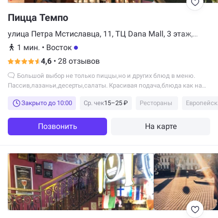
Пицца Темпо
улица Петра Мстиславца, 11, ТЦ Dana Mall, 3 этаж,
Минск
1 мин.
•
Восток
4,6
•
28 отзывов
Большой выбор не только пиццы,но и других блюд в меню.
Пассив,лазаньи,десерты,салаты. Красивая подача,блюда как на
картинке и даже лучше.
Закрыто до 10:00
Ср. чек
15–25 ₽
Рестораны
Европейск
Позвонить
На карте