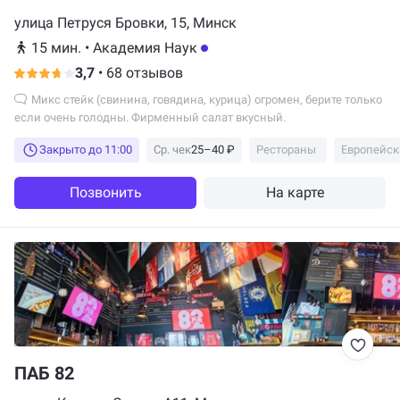
улица Петруся Бровки, 15, Минск
15 мин.
•
Академия Наук
3,7
•
68 отзывов
Микс стейк (свинина, говядина, курица) огромен, берите только
если очень голодны. Фирменный салат вкусный.
Закрыто до 11:00
Ср. чек
25–40 ₽
Рестораны
Европейск
Позвонить
На карте
ПАБ 82