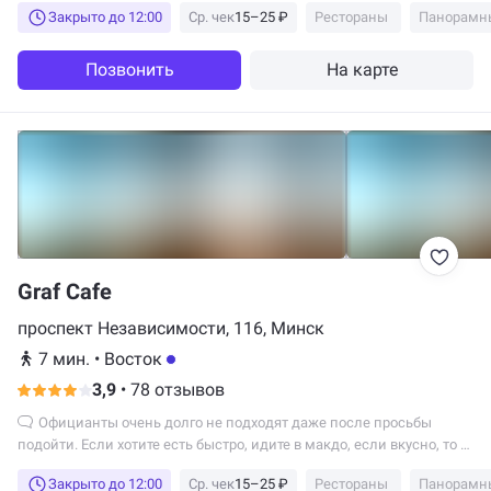
Закрыто до 12:00
Ср. чек
15–25 ₽
Рестораны
Панорамн
Позвонить
На карте
Graf Cafe
проспект Независимости, 116, Минск
7 мин.
•
Восток
3,9
•
78 отзывов
Официанты очень долго не подходят даже после просьбы
подойти. Если хотите есть быстро, идите в макдо, если вкусно, то в
ресторан.
Закрыто до 12:00
Ср. чек
15–25 ₽
Рестораны
Панорамн