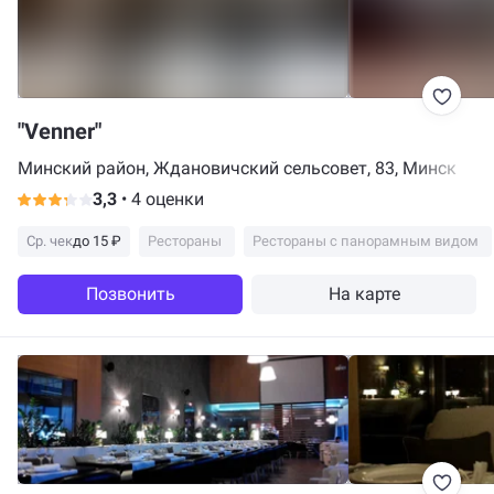
"Venner"
Минский район, Ждановичский сельсовет, 83, Минск
3,3
•
4 оценки
Ср. чек
до 15 ₽
Рестораны
Рестораны с панорамным видом
Позвонить
На карте