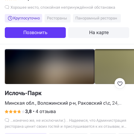
Хорошее место, спокойная непринуждённой обстановка
Круглосуточно
Рестораны
Панорамный ресторан
Позвонить
На карте
Ислочь-Парк
Минская обл., Воложинский р-н, Раковский с\с, 24,
1,8км западнее а.г Раков, Минск
3,8
•
4 отзыва
...конечно же, не исключили:). . Надеемся, что Администрация
ресторана ценит своих гостей и прислушивается к их отзывам, и
вскоре найдет хорошего повара...