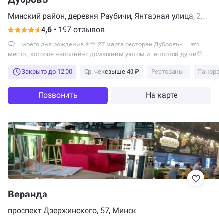
Минский район, деревня Раубичи, Янтарная улица, 2,
Минск
4,6
•
197 отзывов
...моего дня рождения🎉🎊 27 марта ресторан Дубровъ» — это
место , которое наполнено домашним уютом и теплотой души💛.
Если ты туда попал все это...
Закрыто до 12:00
Ср. чек
свыше 40 ₽
Рестораны
Панор
Позвонить
На карте
Веранда
проспект Дзержинского, 57, Минск