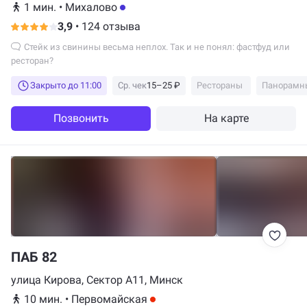
1 мин.
•
Михалово
3,9
•
124 отзыва
Стейк из свинины весьма неплох. Так и не понял: фастфуд или
ресторан?
Закрыто до 11:00
Ср. чек
15–25 ₽
Рестораны
Панорамн
Позвонить
На карте
ПАБ 82
улица Кирова, Сектор А11, Минск
10 мин.
•
Первомайская