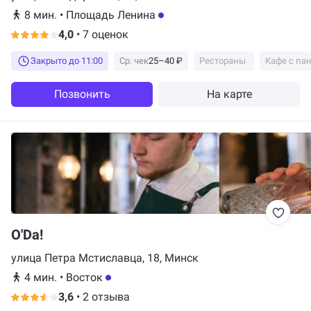
8 мин.
•
Площадь Ленина
4,0
•
7 оценок
Закрыто до 11:00
Ср. чек
25–40 ₽
Рестораны
Кафе с п
Позвонить
На карте
O'Da!
улица Петра Мстиславца, 18, Минск
4 мин.
•
Восток
3,6
•
2 отзыва