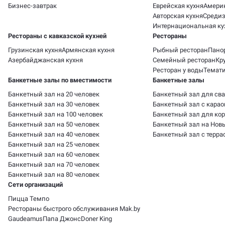
Бизнес-завтрак
Еврейская кухня
Америк
Авторская кухня
Средиз
Интернациональная ку
Рестораны с кавказской кухней
Рестораны
Грузинская кухня
Армянская кухня
Рыбный ресторан
Пано
Азербайджанская кухня
Семейный ресторан
Кр
Ресторан у воды
Темати
Банкетные залы по вместимости
Банкетные залы
Банкетный зал на 20 человек
Банкетный зал для св
Банкетный зал на 30 человек
Банкетный зал с карао
Банкетный зал на 100 человек
Банкетный зал для ко
Банкетный зал на 50 человек
Банкетный зал на Нов
Банкетный зал на 40 человек
Банкетный зал с терра
Банкетный зал на 25 человек
Банкетный зал на 60 человек
Банкетный зал на 70 человек
Банкетный зал на 80 человек
Сети организаций
Пицца Темпо
Рестораны быстрого обслуживания Mak.by
Gaudeamus
Папа Джонс
Doner King