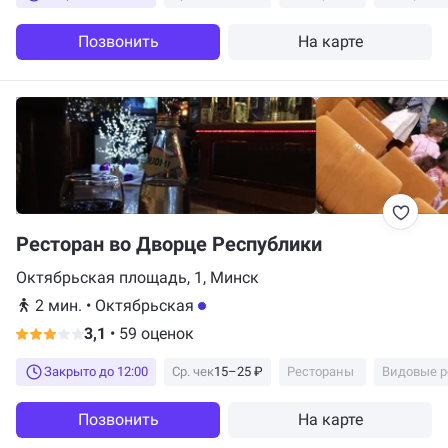
Позвонить
На карте
Ресторан во Дворце Республики
Октябрьская площадь, 1, Минск
2 мин.
•
Октябрьская
3,1
•
59 оценок
Закрыто до 12:00
Ср. чек
15–25 ₽
Рестораны
Видовые р
Позвонить
На карте