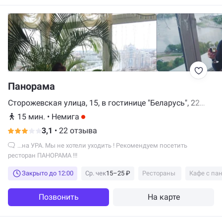
Панорама
Сторожевская улица, 15, в гостинице "Беларусь", 22
этаж, Минск
15 мин.
•
Немига
3,1
•
22 отзыва
...на УРА. Мы не хотели уходить ! Рекомендуем посетить
ресторан ПАНОРАМА !!!
Закрыто до 12:00
Ср. чек
15–25 ₽
Рестораны
Кафе с п
Позвонить
На карте