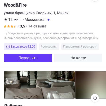
Wood&Fire
улица Франциска Скорины, 1, Минск
12 мин.
•
Московская
3,5
•
74 отзыва
Чудесный уютный ресторан с впечатляющим интерьером.
Очень понравилась кухня, особенно десертик от шеф-повара😋☺️
Закрыто до 12:00
Рестораны
Панорамный ресторан
Позвонить
На карте
Дубровъ