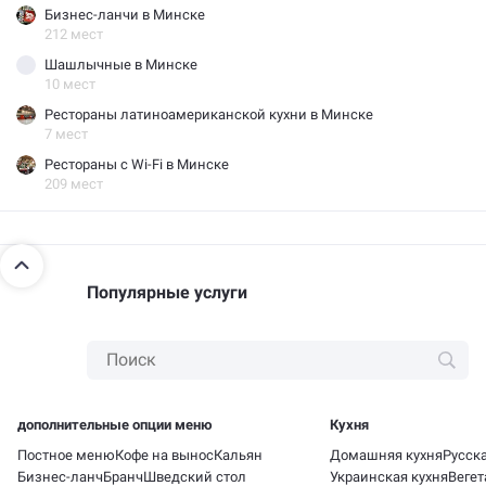
Бизнес-ланчи в Минске
212 мест
Шашлычные в Минске
10 мест
Рестораны латиноамериканской кухни в Минске
7 мест
Рестораны с Wi-Fi в Минске
209 мест
Популярные услуги
дополнительные опции меню
Кухня
Постное меню
Кофе на вынос
Кальян
Домашняя кухня
Русска
Бизнес-ланч
Бранч
Шведский стол
Украинская кухня
Вегет