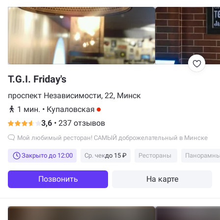
T.G.I. Friday's
проспект Независимости, 22, Минск
1 мин.
•
Купаловская
3,6
•
237 отзывов
Мой любимый ресторан! САМЫЙ доброжелательный в Минске
Закрыто до 12:00
Ср. чек
до 15 ₽
Рестораны
Панорамны
Позвонить
На карте