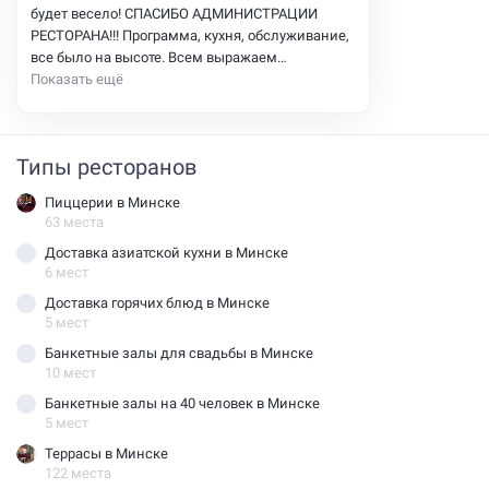
будет весело! СПАСИБО АДМИНИСТРАЦИИ
РЕСТОРАНА!!! Программа, кухня, обслуживание,
все было на высоте. Всем выражаем
благодарность ! Сергею отдельное спасибо за
Показать ещё
внимательное отношение , ведение,
перевоплощение и классное исполнение
песен, у тебя отличный голос ( и у твоей
Типы ресторанов
напарницы Снегурочки - тоже). Артистов было
много, все профессионалы, программа
Пиццерии в Минске
насыщенная, время пролетело
63 места
Доставка азиатской кухни в Минске
6 мест
Доставка горячих блюд в Минске
5 мест
Банкетные залы для свадьбы в Минске
10 мест
Банкетные залы на 40 человек в Минске
5 мест
Террасы в Минске
122 места