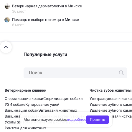
Ветеринарная дерматология в Минске
36 мест
Помощь в выборе питомца в Минске
6 мест
Популярные услуги
Ветеринарные клиники
Чистка зубов животн
Стерилизация кошки
Стерилизация собаки
Ультразвуковая чистка
УЗИ собаке
Купирование ушей
Удаление зубного камн
Вакцинация собак
Эвтаназия животных
Удаление зубного кам
Вакцинация кошек
Удаление когтей у кошек
Ультразвуковая чистка
Мы используем cookies
подробнее
Принять
Уколы животным
Лечение цистита у кошек
Рентген для животных