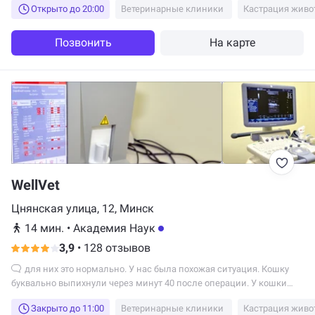
Открыто до 20:00
Ветеринарные клиники
Кастрация живо
не слышала. С каждым часом после этого ей становилось все хуже
и хуже, ни дополнительное лечение от другого врача, ни три
капельницы результата не смогли дать. Через 4 дня 28.04.26. от
Позвонить
На карте
сильнейшего стресса и убитого сердечка, кошка в муках умерла.
Когда теряется сострадание, наступает расчеловечивание.
WellVet
Цнянская улица, 12, Минск
14 мин.
•
Академия Наук
3,9
•
128 отзывов
для них это нормально. У нас была похожая ситуация. Кошку
буквально выпихнули через минут 40 после операции. У кошки
была страшная рвота, ей укололи противорвотное и все!!!! Даже
Закрыто до 11:00
Ветеринарные клиники
Кастрация живо
обзебол не назначили. Перед операцией общий анализ не делали,