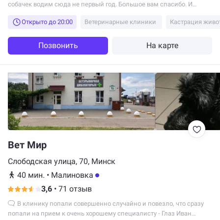
собачек водим сюда не первый год. Большое вам спасибо. И
крепкого вам здоровья.
Открыто до 20:00
Ветеринарные клиники
Кастрация живо
Позвонить
На карте
Вет Мир
Слободская улица, 70, Минск
40 мин.
•
Малиновка
3,6
•
71 отзыв
В клинику попали совершенно случайно и повезло, что сразу
попали на прием к очень хорошему специалисту - Глаз Иван