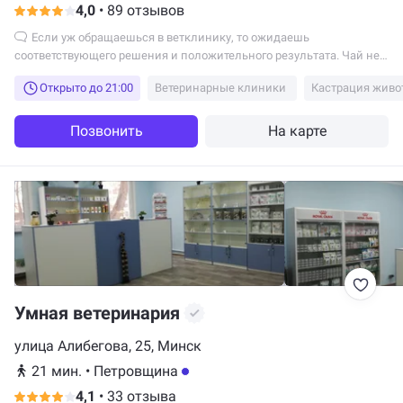
4,0
•
89 отзывов
Если уж обращаешься в ветклинику, то ожидаешь
соответствующего решения и положительного результата. Чай не
благотворительной там помогают. А рассуждать можно, нельзя -
Открыто до 21:00
Ветеринарные клиники
Кастрация живо
может для вас это не проблема, для других проблема.
Позвонить
На карте
Умная ветеринария
улица Алибегова, 25, Минск
21 мин.
•
Петровщина
4,1
•
33 отзыва