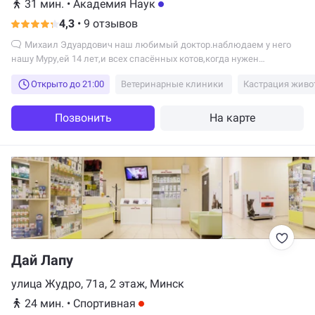
31 мин.
•
Академия Наук
4,3
•
9 отзывов
Михаил Эдуардович наш любимый доктор.наблюдаем у него
нашу Муру,ей 14 лет,и всех спасённых котов,когда нужен
правильный диагноз.Ничего лишнего не назначает,все четко
Открыто до 21:00
Ветеринарные клиники
Кастрация живо
объясняет.однозначно рекомендую доктора Павлова.
Позвонить
На карте
Дай Лапу
улица Жудро, 71а, 2 этаж, Минск
24 мин.
•
Спортивная