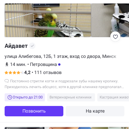
Айдавет
улица Алибегова, 12Б, 1 этаж, вход со двора, Минск
14 мин.
•
Петровщина
4,2
•
111 отзывов
Постоянно стригли когти и подрезали зубы нашему кролику.
Приходилось лечить абсцесс, хотя в другой клинике предполагали
опухоль, которую тут исключили. Особо хочу отметить Баркун Анну
Открыто до 21:00
Ветеринарные клиники
Кастрация живо
Васильевну и Залесскую Викторию Владимировну. С лечение
кроликов смело можно обращаться к ним.
Позвонить
На карте