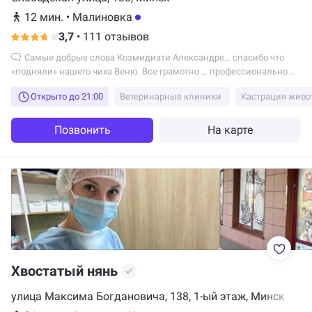
12 мин.
•
Малиновка
3,7
•
111 отзывов
Самые добрые слова Козмидиати Александре… спасибо что
«подняли» нашего чиха Веню. Все грамотно … профессионально ….
Было полное внимание к нашему питомцу ….
Открыто до 21:00
Ветеринарные клиники
Кастрация живо
Позвонить
На карте
Хвостатый нянь
улица Максима Богдановича, 138, 1-ый этаж, Минск