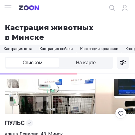
Кастрация животных
в Минске
Кастрация кота
Кастрация собаки
Кастрация кроликов
Каст
Списком
На карте
ПУЛЬС
улица Левкова, 43, Минск