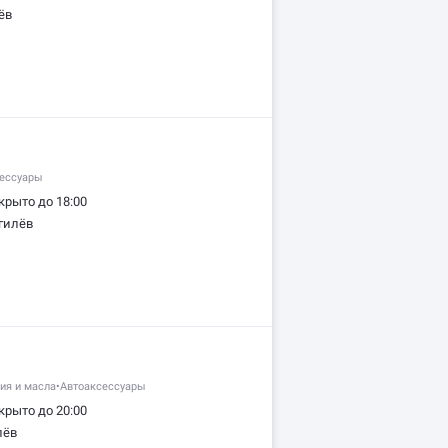
ёв
ессуары
крыто до 18:00
гилёв
ия и масла
•
Автоаксессуары
крыто до 20:00
лёв