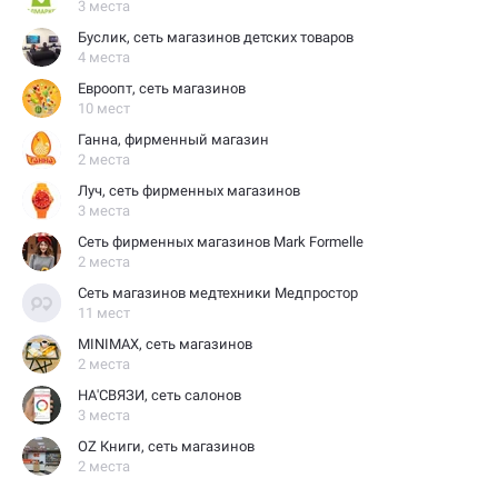
3 места
Буслик, сеть магазинов детских товаров
4 места
Евроопт, сеть магазинов
10 мест
Ганна, фирменный магазин
2 места
Луч, сеть фирменных магазинов
3 места
Сеть фирменных магазинов Mark Formelle
2 места
сеть магазинов медтехники Медпростор
11 мест
MINIMAX, сеть магазинов
2 места
НА'СВЯЗИ, сеть салонов
3 места
OZ Книги, сеть магазинов
2 места