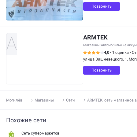
Позвонить
ARMTEK
Магазины
•
Автомобильные аккум
4,0
•
1 оценка
•
От
улица Вишневецкого, 1, Мог
Позвонить
Могилёв
Магазины
Сети
ARMTEK, сеть магазинов 
Похожие сети
сеть супермаркетов