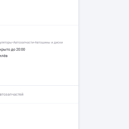
уляторы
•
Автозапчасти
•
Автошины и диски
крыто до 20:00
илёв
автозапчастей