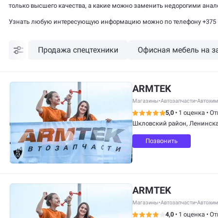
только высшего качества, а какие можно заменить недорогими анал
Узнать любую интересующую информацию можно по телефону +375 (336
Продажа спецтехники
Офисная мебель на з
ARMTEK
Магазины
•
Автозапчасти
•
Автохим
5,0
•
1 оценка
•
От
Шкловский район, Ленинска
Позвонить
ARMTEK
Магазины
•
Автозапчасти
•
Автохим
4,0
•
1 оценка
•
От