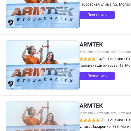
Габровская улица, 32, Могил
Позвонить
ARMTEK
Магазины
•
Автозапчасти
•
Автоакс
4,0
•
1 оценка
•
От
проспект Димитрова, 19, Мо
Позвонить
ARMTEK
Магазины
•
Автозапчасти
•
Автохим
5,0
•
1 оценка
•
От
улица Лазаренко, 73В, Моги