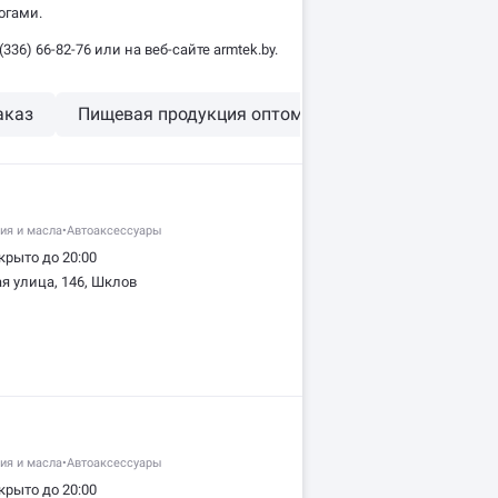
огами.
) 66-82-76 или на веб-сайте armtek.by.
аказ
Пищевая продукция оптом
Продажа и монта
ия и масла
•
Автоаксессуары
крыто до 20:00
я улица, 146, Шклов
ия и масла
•
Автоаксессуары
крыто до 20:00