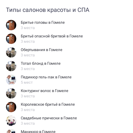
Типы салонов красоты и СПА
Бритье головы в Гомеле
3 места
Бритьё опасной бритвой в Гомеле
3 места
Обертывания в Гомеле
3 места
Тотал блонд в Гомеле
3 места
Педикюр гель-лак в Гомеле
5 мест
Контуринг волос в Гомеле
3 места
Королевское бритьё в Гомеле
3 места
Свадебные прически в Гомеле
3 места
Маникюр в Гомеле