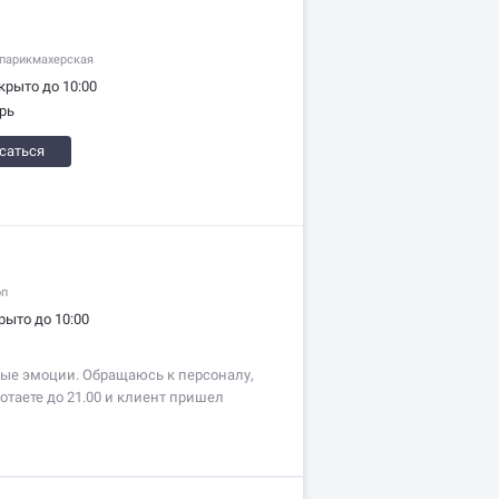
парикмахерская
крыто до 10:00
рь
саться
оп
рыто до 10:00
ые эмоции. Обращаюсь к персоналу,
ботаете до 21.00 и клиент пришел
о принимать клиента или указывайте
да перестаёте принимать людей....