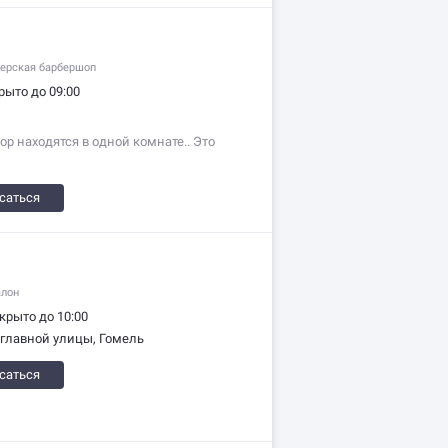
ерская барбершоп
рыто до 09:00
р находятся в одной комнате.. Это
саться
алон
крыто до 10:00
с главной улицы, Гомель
саться