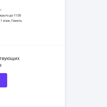
op
крыто до 11:00
 1 этаж, Гомель
ствующих
в
ы