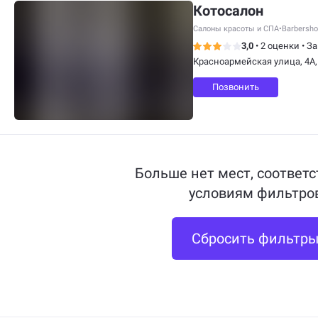
Котосалон
Салоны красоты и СПА
•
Barbersh
3,0
•
2 оценки
•
За
Красноармейская улица, 4А,
Позвонить
Больше нет мест, соответ
условиям фильтро
Сбросить фильтр