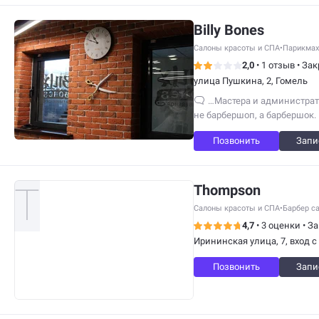
Billy Bones
Салоны красоты и СПА
•
Парикмах
2,0
•
1 отзыв
•
Зак
улица Пушкина, 2, Гомель
…Мастера и администрато
не барбершоп, а барбершок.
Позвонить
Запи
Thompson
Салоны красоты и СПА
•
Барбер с
4,7
•
3 оценки
•
За
Ирининская улица, 7, вход 
Позвонить
Запи