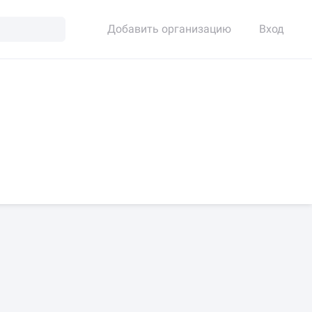
Добавить организацию
Вход
йн-запись
Есть фото работ
Есть сертификаты