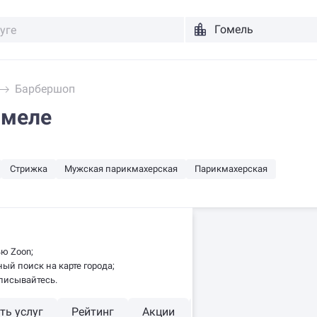
Барбершоп
омеле
Стрижка
Мужская парикмахерская
Парикмахерская
ю Zoon;
ый поиск на карте города;
писывайтесь.
ть услуг
Рейтинг
Акции
Есть акции
Онла