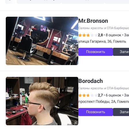
Mr.Bronson
Салоны красоты и СПА
•
Барберш
2,8
•
8 оценок
•
За
улица Гагарина, 36, Гомель
Позвонить
Запи
Borodach
Салоны красоты и СПА
•
Барберш
2,7
•
6 оценок
•
За
проспект Победы, 2А, Гомел
Позвонить
Запи