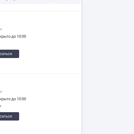
оп
крыто до 10:00
саться
оп
крыто до 10:00
ь
саться