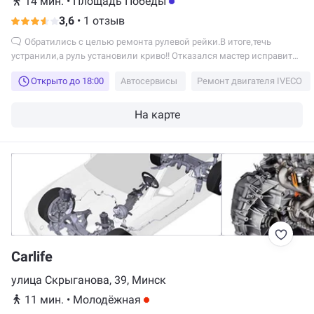
14 мин.
•
Площадь Победы
3,6
•
1 отзыв
Обратились с целью ремонта рулевой рейки.В итоге,течь
устранили,а руль установили криво!! Отказался мастер исправить
свою ошибку,деньги не решили вернуть,им проще нахамить
Открыто до 18:00
Автосервисы
Ремонт двигателя IVECO
клиенту!! Книга замечаний и предложений не оформлена в
соответствии с законодательством РБ !!
На карте
Carlife
улица Скрыганова, 39, Минск
11 мин.
•
Молодёжная