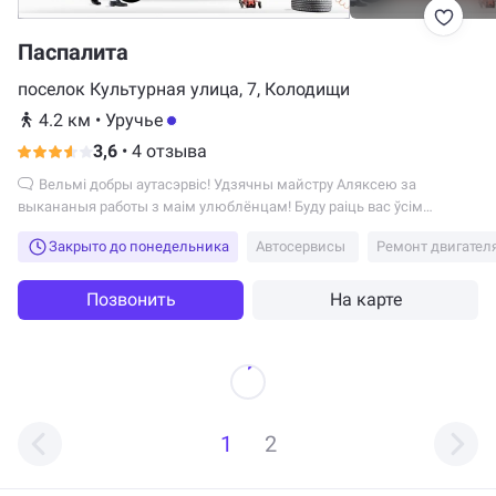
Паспалита
поселок Культурная улица, 7, Колодищи
4.2 км
•
Уручье
3,6
•
4 отзыва
Вельмі добры аутасэрвіс! Удзячны майстру Аляксею за
выкананыя работы з маім улюблёнцам! Буду раіць вас ўсім
знаёмым!
Закрыто до понедельника
Автосервисы
Ремонт двигател
Позвонить
На карте
1
2