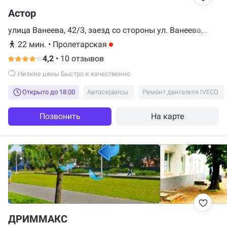
Астор
улица Ванеева, 42/3, заезд со стороны ул. Ванеева,
Минск
22 мин.
•
Пролетарская
4,2
•
10 отзывов
Низкие цены Быстро и качественно
Открыто до 18:00
Автосервисы
Ремонт двигателя IVECO
Позвонить
На карте
ДРИММАКС