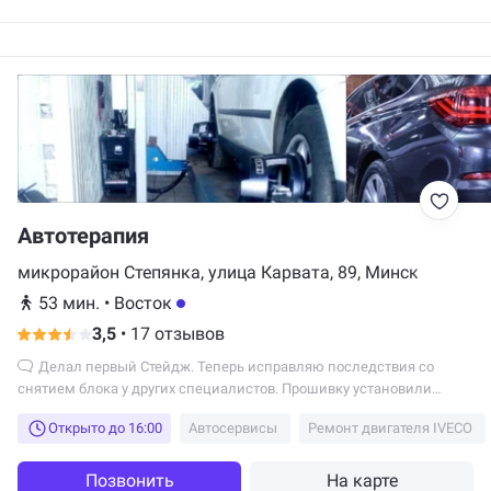
Автотерапия
микрорайон Степянка, улица Карвата, 89, Минск
53 мин.
•
Восток
3,5
•
17 отзывов
Делал первый Стейдж. Теперь исправляю последствия со
снятием блока у других специалистов. Прошивку установили
коряво.
Открыто до 16:00
Автосервисы
Ремонт двигателя IVECO
Позвонить
На карте