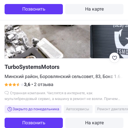
Позвонить
На карте
TurboSystemsMotors
Минский район, Боровлянский сельсовет, 83, Бокс 1.6,
Минск
3,6
•
2 отзыва
Странная компания. Числятся в интернете, как
мультибрендовый сервис, а машину в ремонт не взяли. Причем
машина произведена в Беларуси.
Закрыто до понедельника
Автосервисы
Ремонт двигател
Позвонить
На карте