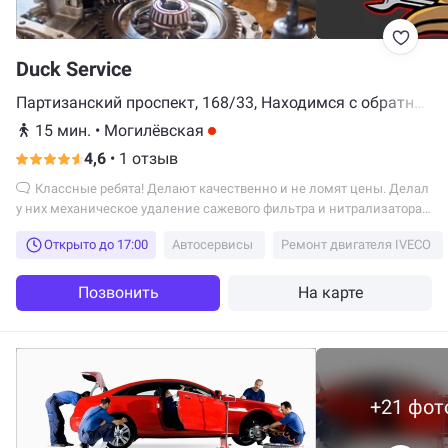
Duck Service
Партизанский проспект, 168/33, Находимся с обратной
стороны здания от МКАДа, Минск
15 мин.
•
Могилёвская
4,6
•
1 отзыв
Классные ребята! Делают качественно и не ломят цены. Делал
у них механическое удаление сажевого фильтра и нитрализатора
scr. Сделали аккуратно, быстро и дешевле, чем предлагали другие
Открыто до 17:00
Автосервисы
Ремонт двигателя IVECO
"по-городу", в несколько раз.
Позвонить
На карте
+21 фот