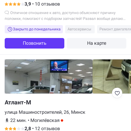
3,9
•
10 отзывов
Отличное отношение к авто, доступно объясняют причину
поломки, помогают с подбором запчастей! Развал вообще делают
шикарно, всегда делают только у них!
Закрыто до понедельника
Автосервисы
Ремонт двигател
Позвонить
На карте
Атлант-М
улица Машиностроителей, 26, Минск
22 мин.
•
Могилёвская
2,8
•
12 отзывов