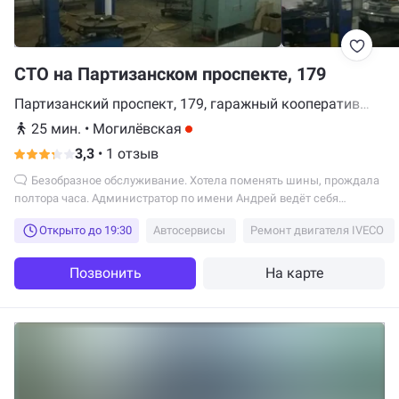
СТО на Партизанском проспекте, 179
Партизанский проспект, 179, гаражный кооператив
"Янка", Минск
25 мин.
•
Могилёвская
3,3
•
1 отзыв
Безобразное обслуживание. Хотела поменять шины, прождала
полтора часа. Администратор по имени Андрей ведёт себя
безобразно, пропускает все машины без очереди. Ни извинений,
Открыто до 19:30
Автосервисы
Ремонт двигателя IVECO
ни объяснений. Ни сто, а шарашкина контора. Не рекомендуется
никому
Позвонить
На карте