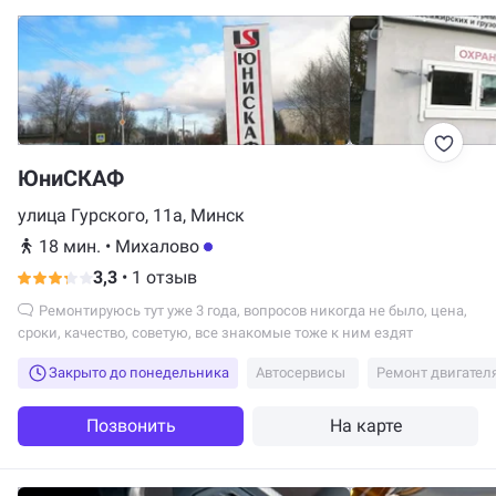
ЮниСКАФ
улица Гурского, 11а, Минск
18 мин.
•
Михалово
3,3
•
1 отзыв
Ремонтируюсь тут уже 3 года, вопросов никогда не было, цена,
сроки, качество, советую, все знакомые тоже к ним ездят
Закрыто до понедельника
Автосервисы
Ремонт двигател
Позвонить
На карте