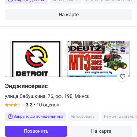
чем дело. К слову, оказалось, что периодически глючили
форсунки. Проблему решили в течении дня. Volkswagen Touran 2.0
TDI
На карте
Энджинсервис
улица Бабушкина, 76, оф. 190, Минск
3,2
•
10 оценок
Закрыто до понедельника
Автосервисы
Ремонт двигател
Позвонить
На карте