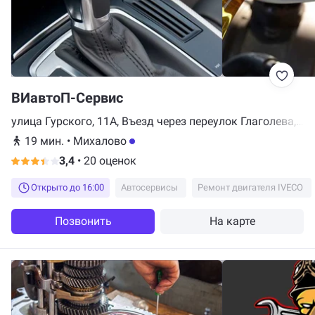
ВИавтоП-Сервис
улица Гурского, 11А, Въезд через переулок Глаголева,
Минск
19 мин.
•
Михалово
3,4
•
20 оценок
Открыто до 16:00
Автосервисы
Ремонт двигателя IVECO
Позвонить
На карте