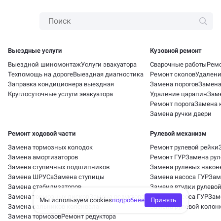
Выездные услуги
Кузовной ремонт
Выездной шиномонтаж
Услуги эвакуатора
Сварочные работы
Рем
Техпомощь на дороге
Выездная диагностика
Ремонт сколов
Удалени
Заправка кондиционера выездная
Замена порогов
Замена
Круглосуточные услуги эвакуатора
Удаление царапин
Зам
Ремонт порога
Замена 
Замена ручки двери
Ремонт ходовой части
Рулевой механизм
Замена тормозных колодок
Ремонт рулевой рейки
Замена амортизаторов
Ремонт ГУР
Замена рул
Замена ступичных подшипников
Замена рулевых након
Замена ШРУСа
Замена ступицы
Замена насоса ГУР
Зам
Замена стабилизаторов
Замена втулки рулевой
Замена тормозных дисков
Замена редуктора
Ремонт насоса ГУР
Зам
Мы используем cookies
подробнее
Принять
Замена сальников коленвала
Замена рулевой колон
Замена тормозов
Ремонт редуктора