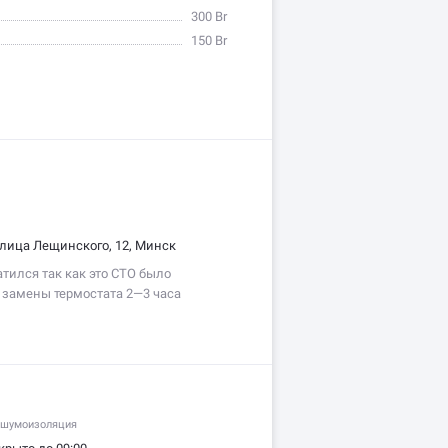
о не попал…
300 Br
150 Br
лица Лещинского, 12, Минск
атился так как это СТО было
замены термостата 2—3 часа
ам 1,5—2 часа решил не катаца
лают здесь в чём потом пожалел.
у…
 шумоизоляция