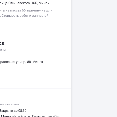
лица Ольшевского, 16Б, Минск
яга на пассат б6, причину нашли
. Стоимость работ и запчастей
ельно согласовав со мной). Также
зной стенд, 3D стенд развала-
ск
шины
рловская улица, 88, Минск
ентов салона
Закрыто до 08:30
Минский район, д. Тарасово, пер.Олимпийский, 2, Минск