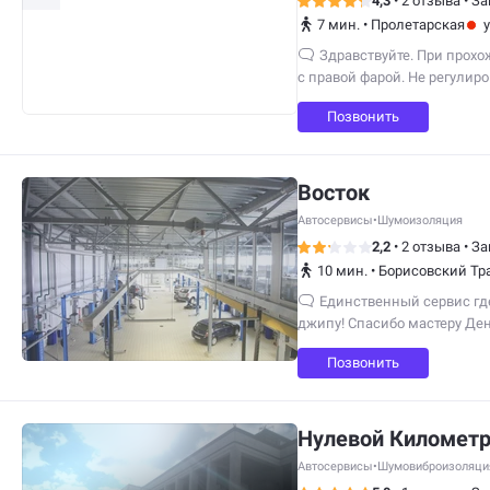
4,3
•
2 отзыва
•
За
7 мин.
•
Пролетарская
Здравствуйте. При прох
с правой фарой. Не регулир
отражатель. Благодаря Дми
Позвонить
советую это Сто. Все чётко 
Восток
Автосервисы
•
Шумоизоляция
2,2
•
2 отзыва
•
За
10 мин.
•
Борисовский Тр
Единственный сервис гд
джипу! Спасибо мастеру Дени
Позвонить
Нулевой Километ
Автосервисы
•
Шумовиброизоляци