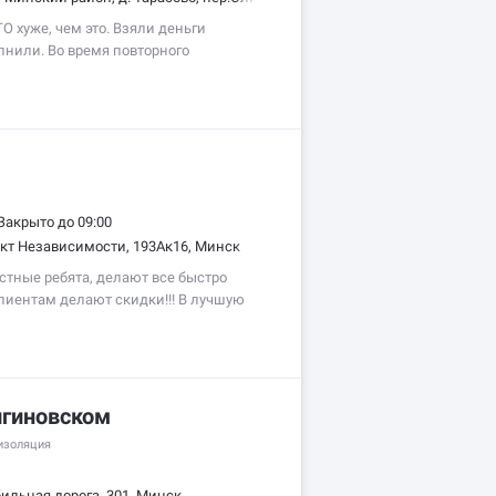
ТО хуже, чем это. Взяли деньги
лнили. Во время повторного
монте мало того, что не устранили
щего ремонта, так ещё и поломали
Закрыто до 09:00
кт Независимости, 193Ак16, Минск
стные ребята, делают все быстро
клиентам делают скидки!!! В лучшую
ксея, Михаила!!! Директор Артём —
 всегда поможет с ремонтом авто!!!
лгиновском
изоляция
ильная дорога, 301, Минск