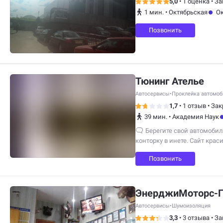
5,0
•
1 оценка
•
За
1 мин.
•
Октябрьская
Ок
Позвонить
Тюнинг Ателье
Автосервисы
•
Проклейка автомоб
1,7
•
1 отзыв
•
Зак
39 мин.
•
Академия Наук
Берегите свой автомобиль
конторку в инете. Сайт крас
Сдал авто, TLC100, на химчи
Позвонить
в воскресенье. Звонок в вос
забирайте....
ЭнерджиМоторс-Г
Автосервисы
•
Шумоизоляция
3,3
•
3 отзыва
•
За