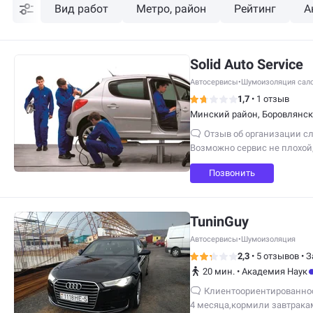
Вид работ
Метро, район
Рейтинг
А
Solid Auto Service
Автосервисы
•
Шумоизоляция сало
1,7
•
1 отзыв
Минский район, Боровлянск
Отзыв об организации сл
Возможно сервис не плохой,
Но Плохая организация слу
Позвонить
В СУББОТУ ПРОСМОТРЕВ САЙТ
обратной связи «Заказать з
TuninGuy
Автосервисы
•
Шумоизоляция
2,3
•
5 отзывов
•
З
20 мин.
•
Академия Наук
Клиентоориентированнос
4 месяца,кормили завтракам