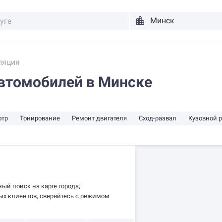
ляция
втомобилей в Минске
отр
Тонирование
Ремонт двигателя
Сход-развал
Кузовной 
ый поиск на карте города;
х клиентов, сверяйтесь с режимом