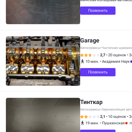
Позвонить
Garage
Автосервисы
•
Частичная шумоиз
2,7
•
20 оценок
•
З
10 мин.
•
Академия Наук
Позвонить
Тинткар
Автосервисы
•
Звукоизоляция авт
2,1
•
10 оценок
•
З
19 мин.
•
Пушкинская
п