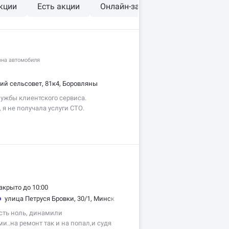
кции
Есть акции
Онлайн-запись
Рядом со мн
на автомобиля
ий сельсовет, 81к4, Боровляны
ужбы клиентского сервиса.
 я не получала услуги СТО.
жбы клиентского сервиса. ВЕЧЕРОМ
 solidauto.by заполнила форму
вонок»…
акрыто до 10:00
улица Петруся Бровки, 30/1, Минск
ть ноль, динамили
и..на ремонт так и на попал,и судя