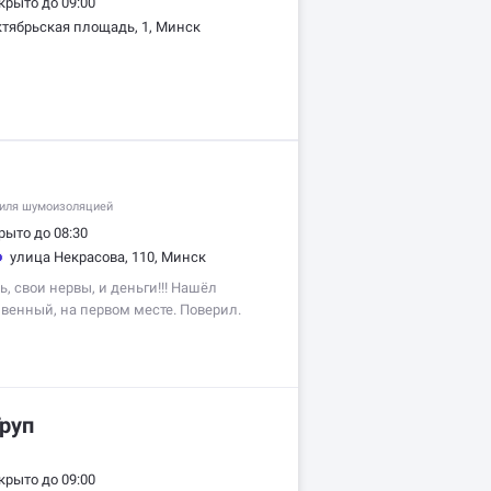
крыто до 09:00
тябрьская площадь, 1, Минск
иля шумоизоляцией
рыто до 08:30
улица Некрасова, 110, Минск
, свои нервы, и деньги!!! Нашёл
ивенный, на первом месте. Поверил.
стку. Сдал в пятницу, забирать
кресенье в районе обеда: готово,
руп
крыто до 09:00