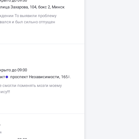
крыто до 09:00
улица Захарова, 104, бокс 2, Минск
ождении То выявили проблему
овался и был сильно отпущен
трию эту проблему решили. Очень
и быстро выполнили.
крыто до 09:00
акт
проспект Независимости, 165А, Минск
е смогли поменять мозги моему
су!!!
р
я