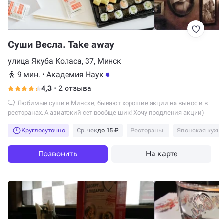
Суши Весла. Take away
улица Якуба Коласа, 37, Минск
9 мин.
•
Академия Наук
4,3
•
2 отзыва
Любимые суши в Минске, бывают хорошие акции на вынос и в
ресторанах. А азиатский сет вообще шик! Хочу продления акции)
Круглосуточно
Ср. чек
до 15 ₽
Рестораны
Японская кух
Позвонить
На карте