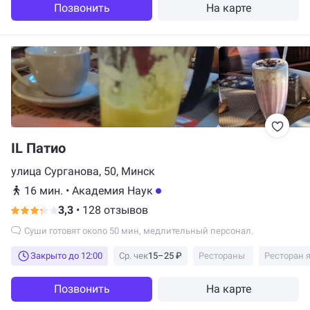
Позвонить
На карте
IL Патио
улица Сурганова, 50, Минск
16 мин.
•
Академия Наук
3,3
•
128 отзывов
Суши готовят около 50 мин, медлительный персонал.
Закрыто до 12:00
Ср. чек
15–25 ₽
Рестораны
Ресторан 
Позвонить
На карте