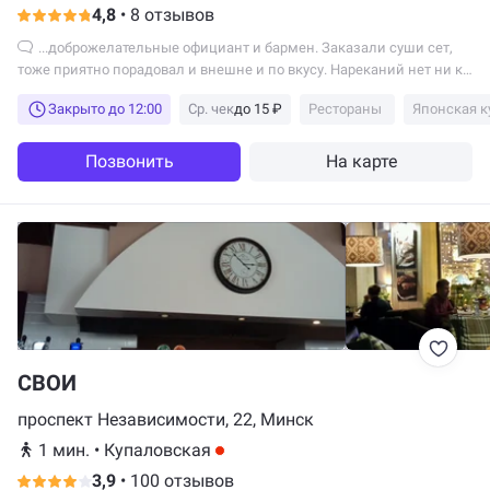
4,8
•
8 отзывов
...доброжелательные официант и бармен. Заказали суши сет,
тоже приятно порадовал и внешне и по вкусу. Нареканий нет ни к
сервису ни к качеству еды...
Закрыто до 12:00
Ср. чек
до 15 ₽
Рестораны
Японская к
Позвонить
На карте
СВОИ
проспект Независимости, 22, Минск
1 мин.
•
Купаловская
3,9
•
100 отзывов