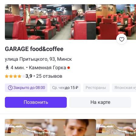
GARAGE food&coffee
улица Притыцкого, 93, Минск
4 мин.
•
Каменная Горка
3,9
•
25 отзывов
Закрыто до 08:00
Ср. чек
до 15 ₽
Рестораны
Японская к
Позвонить
На карте