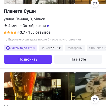
Планета Суши
улица Ленина, 3, Минск
4 мин.
•
Октябрьская
3,7
•
156 отзывов
Вкусные суши даже после 5 часов приготовления
Закрыто до 12:00
Ср. чек
до 15 ₽
Рестораны
Японская к
Позвонить
На карте