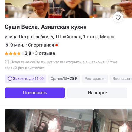
Суши Весла. Азиатская кухня
улица Петра Глебки, 5, ТЦ «Скала», 1 этаж, Минск
9 мин.
•
Спортивная
3,8
•
3 отзыва
Почему на сайте пишут что вы открыты,а вы закрыты? Уже
третий раз приезжаю
Закрыто до 11:00
Ср. чек
15–25 ₽
Рестораны
Японская 
Позвонить
На карте