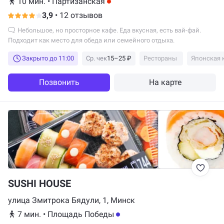
10 мин.
•
Партизанская
3,9
•
12 отзывов
Небольшое, но просторное кафе. Еда вкусная, есть вай-фай.
Подходит как место для обеда или семейного отдыха.
Закрыто до 11:00
Ср. чек
15–25 ₽
Рестораны
Японская 
Позвонить
На карте
SUSHI HOUSE
улица Змитрока Бядули, 1, Минск
7 мин.
•
Площадь Победы