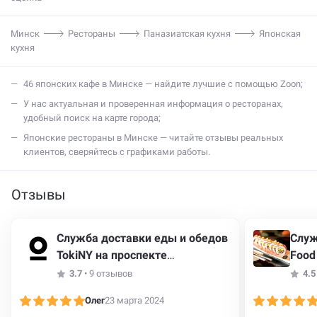
Минск
Рестораны
Паназиатская кухня
Японская
кухня
46 японских кафе в Минске — найдите лучшие с помощью Zoon;
У нас актуальная и проверенная информация о ресторанах,
удобный поиск на карте города;
Японские рестораны в Минске — читайте отзывы реальных
клиентов, сверяйтесь с графиками работы.
Отзывы
Служба доставки еды и обедов
Служ
TokiNY на проспекте
Food
Независимости, 47
3.7
•
9 отзывов
4.5
Олег
23 марта 2024