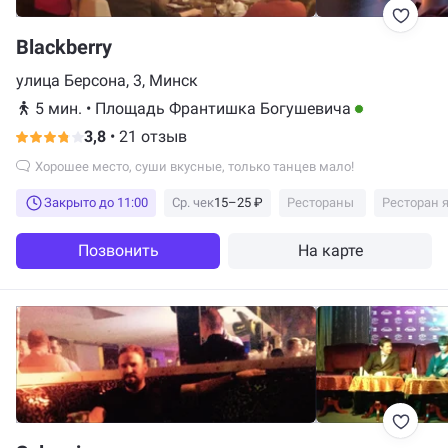
Blackberry
улица Берсона, 3, Минск
5 мин.
•
Площадь Франтишка Богушевича
3,8
•
21 отзыв
Хорошее место, суши вкусные, только танцев мало!
Закрыто до 11:00
Ср. чек
15–25 ₽
Рестораны
Ресторан 
Позвонить
На карте