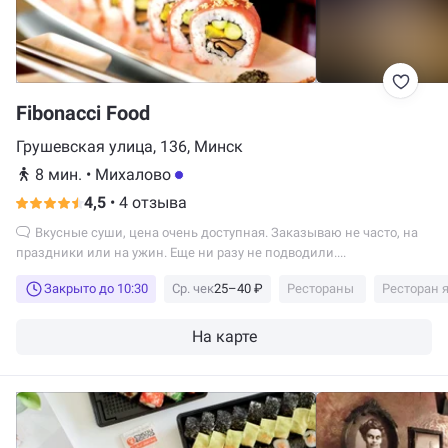
Fibonacci Food
Грушевская улица, 136, Минск
8 мин.
•
Михалово
4,5
•
4 отзыва
Вкусные суши, цена очень доступная. Заказываю не часто, на
праздники или на ужин. Еще ни разу не подводили....
Закрыто до 10:30
Ср. чек
25–40 ₽
Рестораны
Ресторан 
На карте