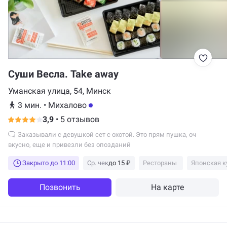
Суши Весла. Take away
Уманская улица, 54, Минск
3 мин.
•
Михалово
3,9
•
5 отзывов
Заказывали с девушкой сет с охотой. Это прям пушка, оч
вкусно, еще и привезли без опозданий
Закрыто до 11:00
Ср. чек
до 15 ₽
Рестораны
Японская к
Позвонить
На карте