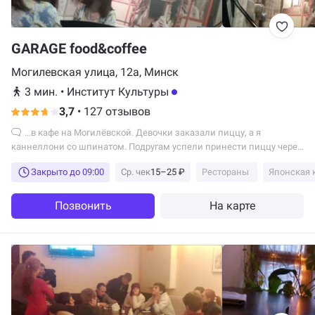
GARAGE food&coffee
Могилевская улица, 12а, Минск
3 мин.
•
Институт Культуры
3,7
•
127 отзывов
...в кафе на Могилёвской. Девочки заказали пиццу, а я
каннеллони со шпинатом. Подругам успели принести пиццу через
25 минут после заказа. Я ждала...
Закрыто до 09:00
Ср. чек
15–25 ₽
Рестораны
Японская 
Позвонить
На карте