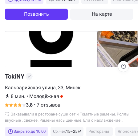
Позвонить
На карте
TokiNY
Кальварийская улица, 33, Минск
8 мин.
•
Молодёжная
3,8
•
7 отзывов
Заказывали в ресторане суши сет и Томатные рамены. Роллы
вкусные , свежее. Рамены насыщенные. Ели с наслаждение...
Закрыто до 10:00
Ср. чек
15–25 ₽
Рестораны
Японская 