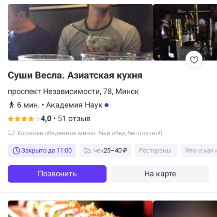
Суши Весла. Азиатская кухня
проспект Независимости, 78, Минск
6 мин.
•
Академия Наук
4,0
•
51 отзыв
Хорошее обеденное меню. 5ый обед бесплатно!)
Закрыто до 11:00
Ср. чек
25–40 ₽
Рестораны
Японская 
Позвонить
На карте