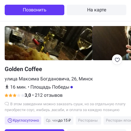
Позвонить
На карте
Golden Coffee
улица Максима Богдановича, 26, Минск
16 мин.
•
Площадь Победы
3,0
•
212 отзывов
В этом заведении можно заказать суши, но за отдельную плату
приобрести соус, имбирь ,васаби, и оплата за каждую позицию
Круглосуточно
Ср. чек
до 15 ₽
Рестораны
Ресторан япо