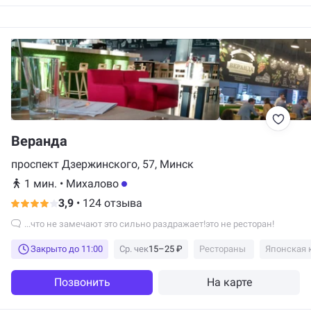
Веранда
проспект Дзержинского, 57, Минск
1 мин.
•
Михалово
3,9
•
124 отзыва
...что не замечают это сильно раздражает!это не ресторан!
Закрыто до 11:00
Ср. чек
15–25 ₽
Рестораны
Японская 
Позвонить
На карте