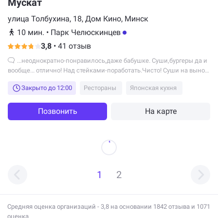
Мускат
улица Толбухина, 18, Дом Кино, Минск
10 мин.
•
Парк Челюскинцев
3,8
•
41 отзыв
...неоднократно-понравилось,даже бабушке. Суши,бургеры да и
вообще... отлично! Над стейками-поработать.Чисто! Суши на вынос-
лучше любых "доставщиков",свежие-свежие!!!!...
Закрыто до 12:00
Рестораны
Японская кухня
Позвонить
На карте
1
2
Средняя оценка организаций - 3,8 на основании 1842 отзыва и 1071
оценка