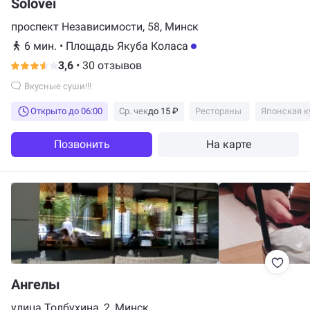
Solovei
проспект Независимости, 58, Минск
6 мин.
•
Площадь Якуба Коласа
3,6
•
30 отзывов
Вкусные суши!!!
Открыто до 06:00
Ср. чек
до 15 ₽
Рестораны
Японская к
Позвонить
На карте
Ангелы
улица Толбухина, 2, Минск