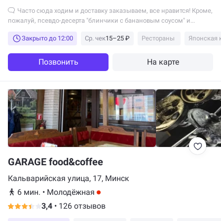
Часто сюда ходим и доставку заказываем, все нравится! Кроме,
пожалуй, псевдо-десерта "блинчики с банановым соусом" и...
Закрыто до 12:00
Ср. чек
15–25 ₽
Рестораны
Японская 
Позвонить
На карте
GARAGE food&coffee
Кальварийская улица, 17, Минск
6 мин.
•
Молодёжная
3,4
•
126 отзывов