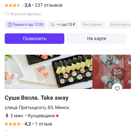
3,6
•
237 отзывов
Вкусные бургеры
Закрыто до 12:00
Ср. чек
до 15 ₽
Рестораны
Японская к
Позвонить
На карте
Суши Весла. Take away
улица Притыцкого, 83, Минск
3 мин.
•
Кунцевщина
4,2
•
1 отзыв