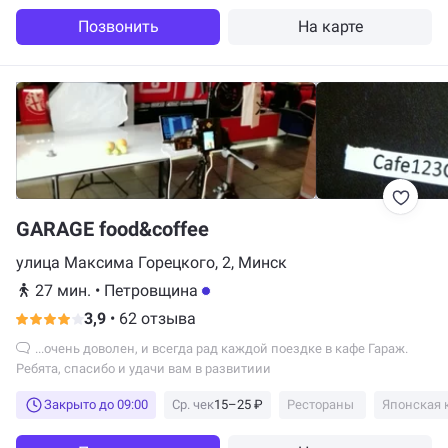
Позвонить
На карте
GARAGE food&coffee
улица Максима Горецкого, 2, Минск
27 мин.
•
Петровщина
3,9
•
62 отзыва
...очень доволен, и всегда рад каждой поездке в кафе Гараж.
Ребята, спасибо и удачи вам в развитиии
Закрыто до 09:00
Ср. чек
15–25 ₽
Рестораны
Японская 