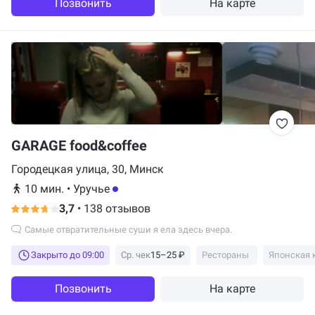
Позвонить
На карте
GARAGE food&coffee
Городецкая улица, 30, Минск
10 мин.
•
Уручье
3,7
•
138 отзывов
Самые отвратительные суши я ела здесь вчера.
Закрыто до 09:00
Ср. чек
15–25 ₽
Рестораны
Японская 
Позвонить
На карте