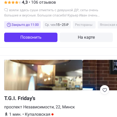
4,3
•
106 отзывов
взяли здесь суши отметить с девушкой ДР, сеты очень
большие и вкусные. Большое спасибо! Курьер Иван очень
классный, ему отдельный привет)
Закрыто до 11:00
Ср. чек
15–25 ₽
Рестораны
Японская 
Позвонить
На карте
T.G.I. Friday's
проспект Независимости, 22, Минск
1 мин.
•
Купаловская