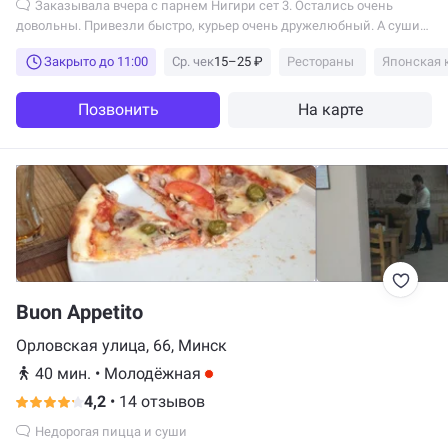
Заказывала вчера с парнем Нигири сет 3. Остались очень
довольны. Привезли быстро, курьер очень дружелюбный. А суши
просто объедение)))
Закрыто до 11:00
Ср. чек
15–25 ₽
Рестораны
Японская 
Позвонить
На карте
Buon Appetito
Орловская улица, 66, Минск
40 мин.
•
Молодёжная
4,2
•
14 отзывов
Недорогая пицца и суши